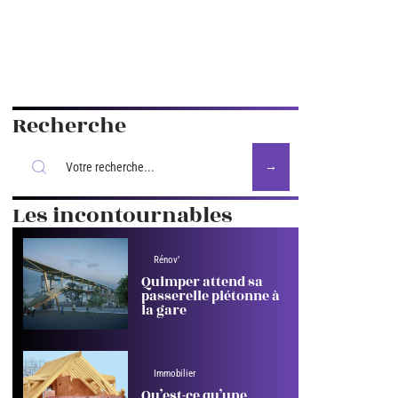
Recherche
Les incontournables
Rénov’
Quimper attend sa
passerelle piétonne à
la gare
Immobilier
Qu’est-ce qu’une