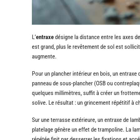
L’
entraxe
désigne la distance entre les axes d
est grand, plus le revêtement de sol est sollicit
augmente.
Pour un plancher intérieur en bois, un entrax
panneau de sous-plancher (OSB ou contreplaqu
quelques millimètres, suffit à créer un frottem
solive. Le résultat : un grincement répétitif à
Sur une terrasse extérieure, un entraxe de lam
platelage génère un effet de trampoline. La lame
répétée finit par desserrer les fixations et accé