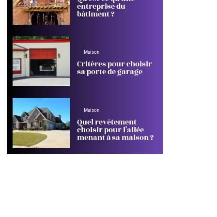
entreprise du
bâtiment ?
Maison
Critères pour choisir
sa porte de garage
Maison
Quel revêtement
choisir pour l’allée
menant à sa maison ?