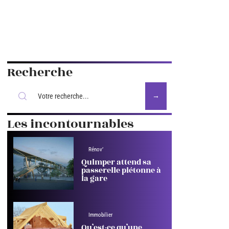
Recherche
Les incontournables
Rénov’
Quimper attend sa
passerelle piétonne à
la gare
Immobilier
Qu’est-ce qu’une