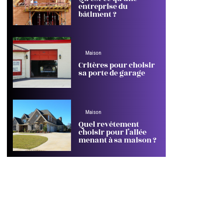
entreprise du
bâtiment ?
Maison
Critères pour choisir
sa porte de garage
Maison
Quel revêtement
choisir pour l’allée
menant à sa maison ?