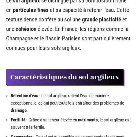
Le
sol argileux
se distingue par sa composition riche
en
particules fines
et sa capacité à retenir l’eau. Cette
texture dense confère au sol une
grande plasticité
et
une
cohésion
élevée. En France, les régions comme la
Champagne et le Bassin Parisien sont particulièrement
connues pour leurs sols argileux.
Caractéristiques du sol argileux
Rétention d’eau
: Le sol argileux retient l’eau de manière
exceptionnelle, ce qui peut toutefois entraîner des problèmes de
drainage
.
Fertilité
: Grâce à sa teneur élevée en
nutriments
, le sol argileux est
souvent très fertile.
Compaction
: Ce sol est susceptible de se compacter facilement,