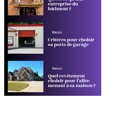
entreprise du
bâtiment ?
Maison
Critères pour choisir
sa porte de garage
Maison
Quel revêtement
choisir pour l’allée
menant à sa maison ?