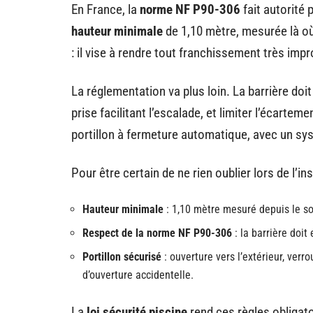
En France, la
norme NF P90-306
fait autorité 
hauteur minimale
de 1,10 mètre, mesurée là où 
: il vise à rendre tout franchissement très imp
La réglementation va plus loin. La barrière doi
prise facilitant l’escalade, et limiter l’écartem
portillon à fermeture automatique, avec un sy
Pour être certain de ne rien oublier lors de l’ins
Hauteur minimale
: 1,10 mètre mesuré depuis le so
Respect de la norme NF P90-306
: la barrière doi
Portillon sécurisé
: ouverture vers l’extérieur, verr
d’ouverture accidentelle.
La
loi sécurité piscine
rend ces règles obligato