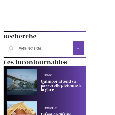
Recherche
Les incontournables
Rénov’
Quimper attend sa
passerelle piétonne à
la gare
Immobilier
Qu’est-ce qu’une