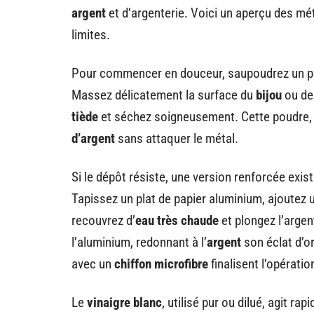
argent
et d’argenterie. Voici un aperçu des mét
limites.
Pour commencer en douceur, saupoudrez un 
Massez délicatement la surface du
bijou
ou de 
tiède
et séchez soigneusement. Cette poudre, t
d’argent
sans attaquer le métal.
Si le dépôt résiste, une version renforcée exis
Tapissez un plat de papier aluminium, ajoutez 
recouvrez d’
eau très chaude
et plongez l’argen
l’aluminium, redonnant à l’
argent
son éclat d’or
avec un
chiffon microfibre
finalisent l’opératio
Le
vinaigre blanc
, utilisé pur ou dilué, agit ra