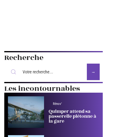
Recherche
Les incontournables
Rénov’
Quimper attend sa
passerelle piétonne à
la gare