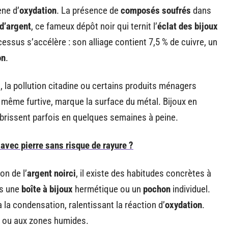
ène d’
oxydation
. La présence de
composés soufrés
dans
 d’argent
, ce fameux dépôt noir qui ternit l’
éclat des bijoux
ocessus s’accélère : son alliage contient 7,5 % de cuivre, un
on
.
s
, la pollution citadine ou certains produits ménagers
même furtive, marque la surface du métal. Bijoux en
brissent parfois en quelques semaines à peine.
vec pierre sans risque de rayure ?
on de l’
argent noirci
, il existe des habitudes concrètes à
ns une
boîte à bijoux
hermétique ou un
pochon
individuel.
a la condensation, ralentissant la réaction d’
oxydation
.
nt ou aux zones humides.