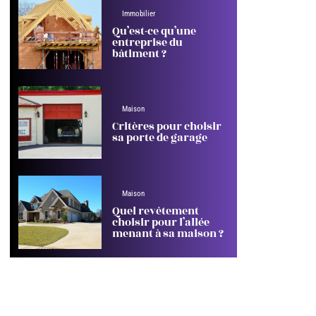
Immobilier
Qu’est-ce qu’une
entreprise du
bâtiment ?
Maison
Critères pour choisir
sa porte de garage
Maison
Quel revêtement
choisir pour l’allée
menant à sa maison ?