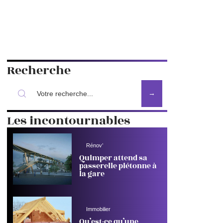
Recherche
Les incontournables
Rénov’
Quimper attend sa
passerelle piétonne à
la gare
Immobilier
Qu’est-ce qu’une