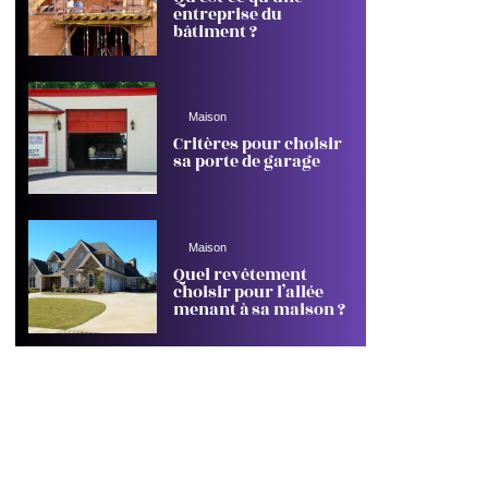
entreprise du
bâtiment ?
Maison
Critères pour choisir
sa porte de garage
Maison
Quel revêtement
choisir pour l’allée
menant à sa maison ?