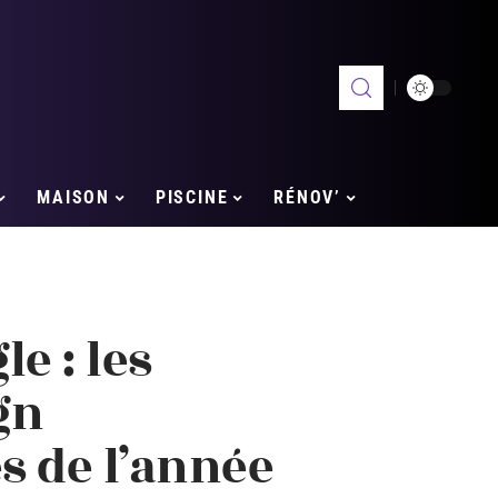
MAISON
PISCINE
RÉNOV’
e : les
gn
s de l’année