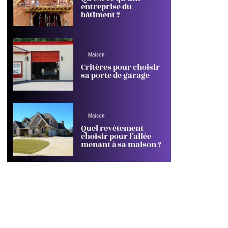
entreprise du
bâtiment ?
Maison
Critères pour choisir
sa porte de garage
Maison
Quel revêtement
choisir pour l’allée
menant à sa maison ?