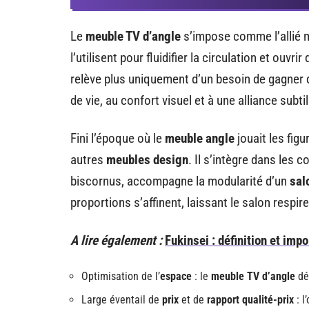
Le
meuble TV d’angle
s’impose comme l’allié 
l’utilisent pour fluidifier la circulation et ouvr
relève plus uniquement d’un besoin de gagner q
de vie, au confort visuel et à une alliance subtil
Fini l’époque où le
meuble angle
jouait les fig
autres
meubles design
. Il s’intègre dans les
biscornus, accompagne la modularité d’un
sal
proportions s’affinent, laissant le salon respirer
A lire également :
Fukinsei : définition et impo
Optimisation de l’
espace
: le
meuble TV d’angle
dé
Large éventail de
prix
et de
rapport qualité-prix
: l