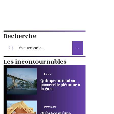
Recherche
Les incontournables
Rénov’
Quimper attend sa
passerelle piétonne à
la gare
Immobilier
Qu’est-ce qu’une